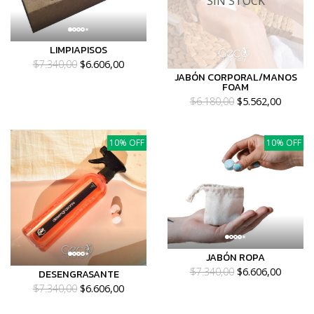
SIN STOCK
LIMPIAPISOS
$7.340,00
$6.606,00
JABÓN CORPORAL/MANOS
FOAM
$6.180,00
$5.562,00
10% OFF
10% OFF
JABÓN ROPA
$7.340,00
$6.606,00
DESENGRASANTE
$7.340,00
$6.606,00